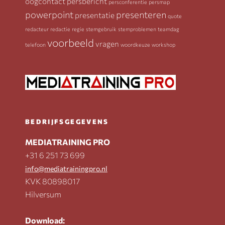
oogcontact
persbericht
persconferentie
persmap
powerpoint
presenteren
presentatie
quote
redacteur
redactie
regie
stemgebruik
stemproblemen
teamdag
voorbeeld
vragen
telefoon
woordkeuze
workshop
BEDRIJFSGEGEVENS
MEDIATRAINING PRO
+31 6 251 73 699
info@mediatrainingpro.nl
KVK 80898017
Hilversum
Download: