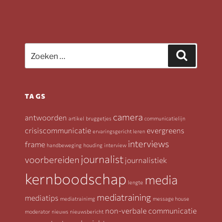
Zoeken
Zoeken
naar:
TAGS
camera
antwoorden
artikel
bruggetjes
communicatielijn
crisiscommunicatie
evergreens
ervaringsgericht leren
interviews
frame
handbeweging
houding
interview
journalist
voorbereiden
journalistiek
kernboodschap
media
lengte
mediatraining
mediatips
mediatrainimg
message house
non-verbale communicatie
moderator
nieuws
nieuwsbericht