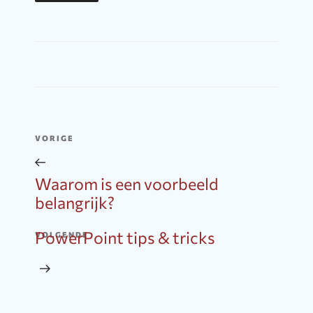
Bericht
Vorig
VORIGE
navigatie
bericht
Waarom is een voorbeeld
belangrijk?
PowerPoint tips & tricks
Volgend
VOLGENDE
bericht