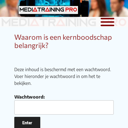
Ga
naar
MEDIATRAINING PRO
de
Mediatraining en presentatie & pitchtraining
voor professionals
inhoud
Waarom is een kernboodschap
belangrijk?
Deze inhoud is beschermd met een wachtwoord.
Voer hieronder je wachtwoord in om het te
bekijken.
Wachtwoord: