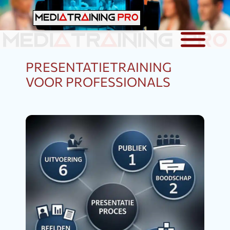
Ga
naar
MEDIATRAINING PRO
de
Mediatraining en presentatie & pitchtraining
voor professionals
inhoud
PRESENTATIETRAINING
VOOR PROFESSIONALS