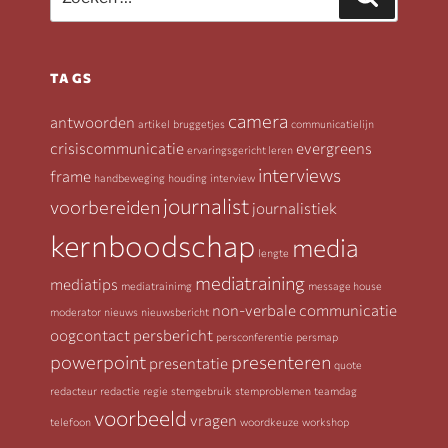
naar:
TAGS
camera
antwoorden
artikel
bruggetjes
communicatielijn
crisiscommunicatie
evergreens
ervaringsgericht leren
interviews
frame
handbeweging
houding
interview
journalist
voorbereiden
journalistiek
kernboodschap
media
lengte
mediatraining
mediatips
mediatrainimg
message house
non-verbale communicatie
moderator
nieuws
nieuwsbericht
oogcontact
persbericht
persconferentie
persmap
powerpoint
presenteren
presentatie
quote
redacteur
redactie
regie
stemgebruik
stemproblemen
teamdag
voorbeeld
vragen
telefoon
woordkeuze
workshop