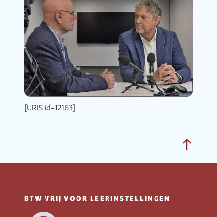
[URIS id=12163]
Bac
to
top
BTW VRIJ VOOR LEERINSTELLINGEN