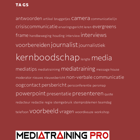
TAGS
camera
antwoorden
artikel
bruggetjes
communicatielijn
crisiscommunicatie
evergreens
ervaringsgericht leren
interviews
frame
handbeweging
houding
interview
journalist
voorbereiden
journalistiek
kernboodschap
media
lengte
mediatraining
mediatips
mediatrainimg
message house
non-verbale communicatie
moderator
nieuws
nieuwsbericht
oogcontact
persbericht
persconferentie
persmap
powerpoint
presenteren
presentatie
quote
redacteur
redactie
regie
stemgebruik
stemproblemen
teamdag
voorbeeld
vragen
telefoon
woordkeuze
workshop